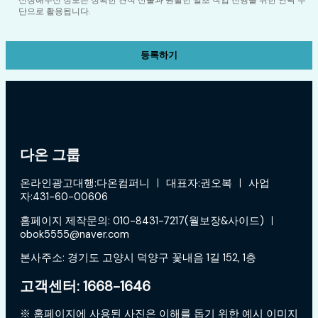
회사는 고객의 개인정보 보호와 개인정보와 관련된 불만을 처리하기 위하여 아래
단으로 활용됩니다.
와 같이 개인정보 책임자를 지정하고 있습니다.
[정보관리 책임자]
성명 : 청도 벌초대행 다온 그룹
전화번호 : 1668-1646
다온 그룹
온라인광고대행:다온컴퍼니 ㅣ 대표자:권오복 ㅣ 사업
자:431-60-00606
홈페이지 제작문의: 010-8431-7217(월보장&사이드) ㅣ
obok5555@naver.com
본사주소: 경기도 고양시 덕양구 꽃내음 1길 152, 1층
고객센터: 1668-1646
※ 홈페이지에 사용된 사진은 이해를 돕기 위한 예시 이미지