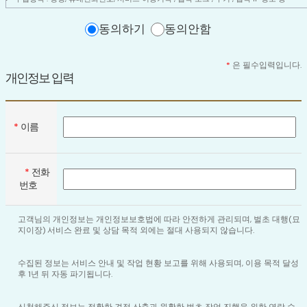
개인정보 수집방법 : 홈페이지 접속 및 관심고객등록또한, 귀하께서 홈페이지의 개인정보
수집/이용, 개인정보 처리위탁의 내용에 대해 각각 「동의합니다」체크를 할 수 있는 절
동의하기
동의안함
를 마련하여, 각각의 「관심고객등록」버튼을 클릭하면 해당 사항을 동의한 것으로 간주
합니다.
*
은 필수입력입니다.
2. 개인정보의 수집 및 이용목적
개인정보 입력
회사는 수집한 개인정보를 다음의 목적을 위해 활용합니다.
관심 고객 정보 및 정기 관리 상담 등 문의 처리
*
이름
마케팅 및 광고홍보에 활용
3. 개인정보의 보유 및 이용기간
*
전화
회사는 개인정보수집 및 이용목적이 달성된 후에는 해당정보를 지체 없이 파기합
번호
니다. 파기절차 및 방법은 다음과 같습니다.
고객님의 개인정보는 개인정보보호법에 따라 안전하게 관리되며, 벌초 대행(묘
보유 및 이용기간 : 작업 완료 또는 개인정보 수집 및 이용목적 달성시까지
지이장) 서비스 완료 및 상담 목적 외에는 절대 사용되지 않습니다.
종이에 출력된 개인정보 : 분쇄기로 분쇄하거나 소각
전자적 파일 형태로 저장된 개인정보 : 기록을 재생할 수 없는 기술적 방법을 사용하여 삭
수집된 정보는 서비스 안내 및 작업 현황 보고를 위해 사용되며, 이용 목적 달성
제
후 1년 뒤 자동 파기됩니다.
4. 개인정보 관리 담당자 및 연락처
신청해주신 정보는 정확한 견적 산출과 원활한 벌초 작업 진행을 위한 연락 수