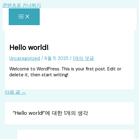
콘텐츠로 건너뛰기
Hello world!
Uncategorized
/
8월 11, 2025
/
1개의 댓글
Welcome to WordPress. This is your first post. Edit or
delete it, then start writing!
다음 글
→
“Hello world!”에 대한 1개의 생각