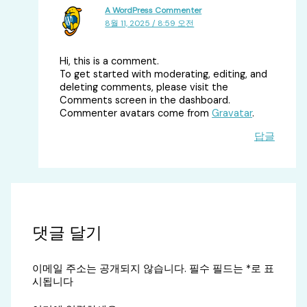
A WordPress Commenter
8월 11, 2025 / 8:59 오전
Hi, this is a comment.
To get started with moderating, editing, and
deleting comments, please visit the
Comments screen in the dashboard.
Commenter avatars come from
Gravatar
.
답글
댓글 달기
이메일 주소는 공개되지 않습니다.
필수 필드는
*
로 표
시됩니다